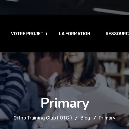
VOTRE PROJET
LA FORMATION
RESSOURC
Primary
Ortho Training Club ( OTC )
Blog
Primary